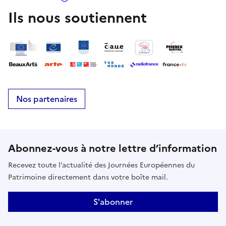
transatlantique et permet d’entrer dans le beau
Ils nous soutiennent
pavillon abritant le réfectoire de 800 couverts,
actuelle salle des commissions de la CCI.
Nos partenaires
Abonnez-vous à notre lettre d’information
Recevez toute l’actualité des Journées Européennes du
Patrimoine directement dans votre boîte mail.
S'abonner