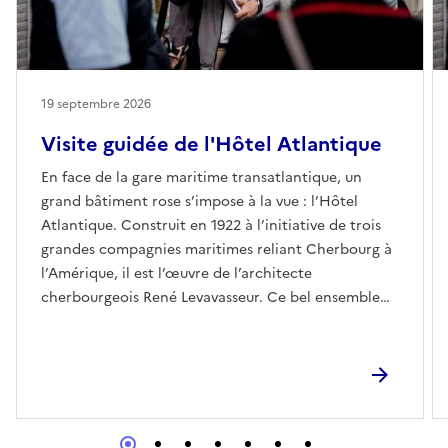
19 septembre 2026
Visite guidée de l'Hôtel Atlantique
En face de la gare maritime transatlantique, un
grand bâtiment rose s’impose à la vue : l’Hôtel
Atlantique. Construit en 1922 à l’initiative de trois
grandes compagnies maritimes reliant Cherbourg à
l’Amérique, il est l’œuvre de l’architecte
cherbourgeois René Levavasseur. Ce bel ensemble
Art Déco accueille en permanence 2 000 émigrants
pendant les 10 à 15 jours nécessaires pour régler
leurs formalités administratives et se soumettre aux
contrôles sanitaires, avant le grand départ vers le
Nouveau Monde. La visite offre une plongée dans
cette époque où Cherbourg était un grand port