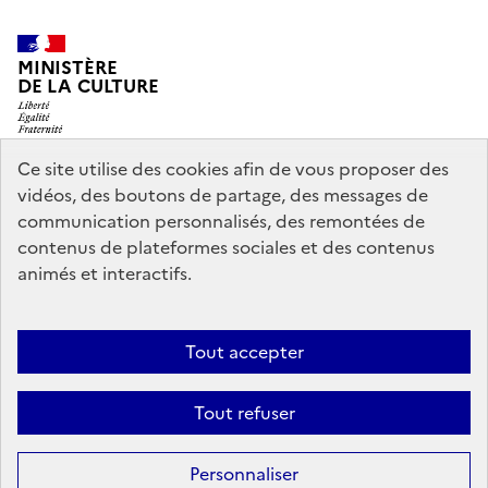
MINISTÈRE
DE LA CULTURE
Ce site utilise des cookies afin de vous proposer des
vidéos, des boutons de partage, des messages de
legifrance.gouv.fr
info.gouv.fr
communication personnalisés, des remontées de
contenus de plateformes sociales et des contenus
service-public.gouv.fr
data.gouv.fr
animés et interactifs.
Nous contacter
Mentions légales
Accessibilité : partiellement
Tout accepter
conforme
Politique d’utilisation des témoins de connexion
Tout refuser
(cookies)
Sauf mention contraire, tous les contenus de ce site sont sous
licence
Personnaliser
etalab-2.0