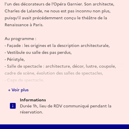
l’un des décorateurs de l’Opéra Garnier. Son architecte,
Charles de Lalande, ne nous est pas inconnu non plus,
puisqu’il avait précédemment conçu le théâtre de la
Renaissance à Paris.
Au programme :
- Façade : les origines et la description architecturale,
- Vestibule ou salle des pas perdus,
- Péristyle,
- Salle de spectacle : architecture, décor, lustre, coupole,
cadre de scène, évolution des salles de spectacles,
- Cage de spectacle,
- Dessous de scène,
+ Voir plus
- Loges modernes des acteurs,
Informations
- Avant foyer, loges de l'amiral, foyer.
Durée 1h, lieu de RDV communiqué pendant la
réservation.
Réserver
E-mail