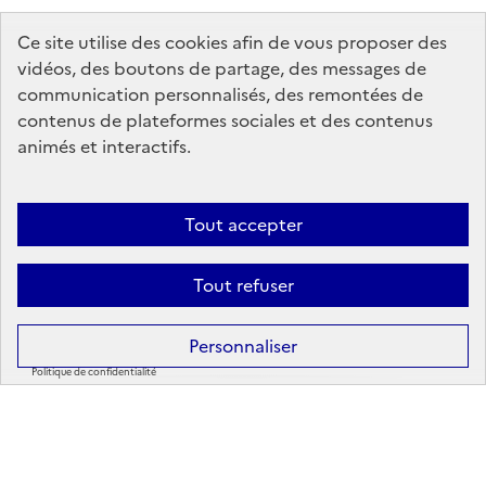
Ce site utilise des cookies afin de vous proposer des
vidéos, des boutons de partage, des messages de
communication personnalisés, des remontées de
contenus de plateformes sociales et des contenus
animés et interactifs.
Tout accepter
Au
Tout refuser
Ouvrir la liste des résultats 
Personnaliser
Ils nous soutiennent
A
Politique de confidentialité
Afficher uniquement les événements à venir
Aucun événement ne correspond à votre
recherche. Déplacez vous sur la carte, ou modifiez