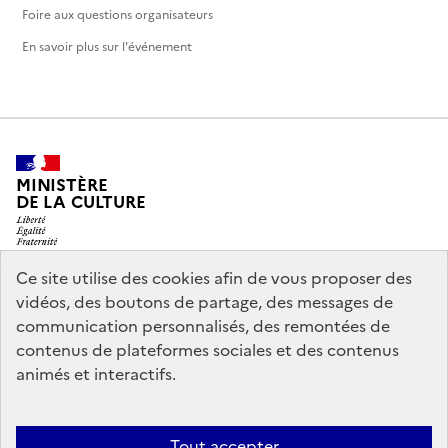
Foire aux questions organisateurs
En savoir plus sur l'événement
MINISTÈRE
DE LA CULTURE
Ce site utilise des cookies afin de vous proposer des
vidéos, des boutons de partage, des messages de
legifrance.gouv.fr
info.gouv.fr
communication personnalisés, des remontées de
contenus de plateformes sociales et des contenus
service-public.gouv.fr
data.gouv.fr
animés et interactifs.
Nous contacter
Mentions légales
Accessibilité : partiellement
Tout accepter