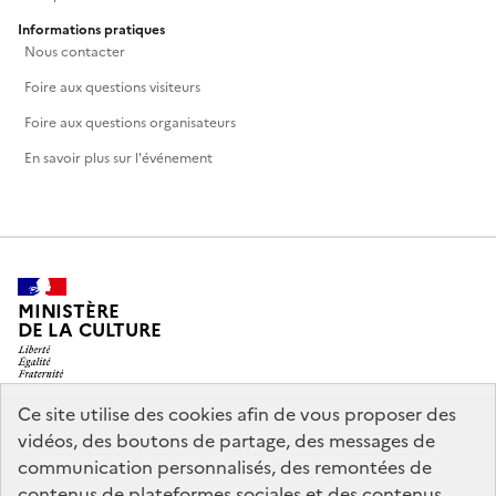
Informations pratiques
Nous contacter
Foire aux questions visiteurs
Foire aux questions organisateurs
En savoir plus sur l'événement
MINISTÈRE
DE LA CULTURE
Ce site utilise des cookies afin de vous proposer des
vidéos, des boutons de partage, des messages de
legifrance.gouv.fr
info.gouv.fr
communication personnalisés, des remontées de
contenus de plateformes sociales et des contenus
service-public.gouv.fr
data.gouv.fr