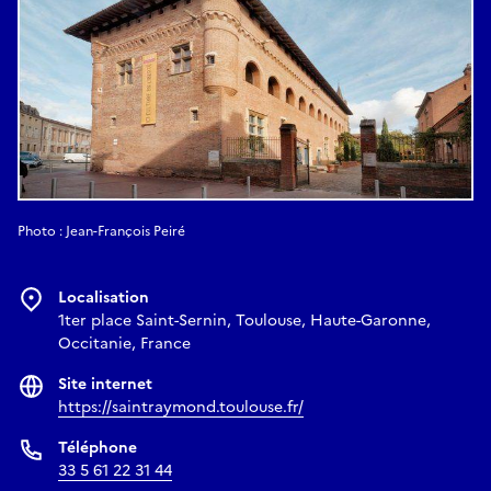
Photo : Jean-François Peiré
Localisation
1ter place Saint-Sernin, Toulouse, Haute-Garonne,
Occitanie, France
Site internet
https://saintraymond.toulouse.fr/
Téléphone
33 5 61 22 31 44