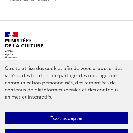
MINISTÈRE
DE LA CULTURE
Ce site utilise des cookies afin de vous proposer des
vidéos, des boutons de partage, des messages de
legifrance.gouv.fr
info.gouv.fr
communication personnalisés, des remontées de
contenus de plateformes sociales et des contenus
service-public.gouv.fr
data.gouv.fr
animés et interactifs.
Nous contacter
Mentions légales
Accessibilité : partiellement
Tout accepter
conforme
Politique d’utilisation des témoins de connexion