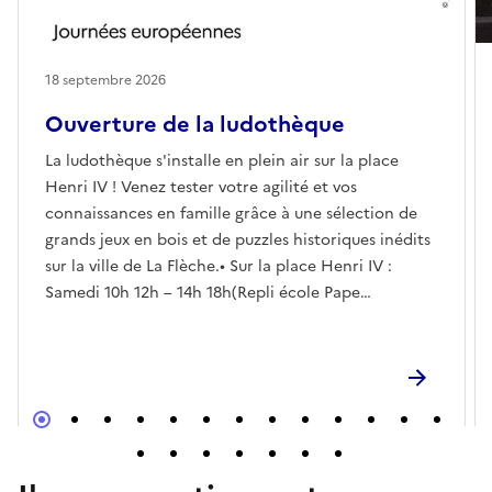
18 septembre 2026
Ouverture de la ludothèque
La ludothèque s'installe en plein air sur la place
Henri IV ! Venez tester votre agilité et vos
connaissances en famille grâce à une sélection de
grands jeux en bois et de puzzles historiques inédits
sur la ville de La Flèche.• Sur la place Henri IV :
Samedi 10h 12h – 14h 18h(Repli école Pape
Carpantier)• En partenariat avec le Pays d’Art et
d’Histoire• À la Ludothèque (en intérieur) :
Ouverture classique tout public le vendredi de 19h à
22h30 (soirée jeux) et le samedi de 9h à 12h.🎟️
Gratuit et ouvert à tous. Venez nombreux !