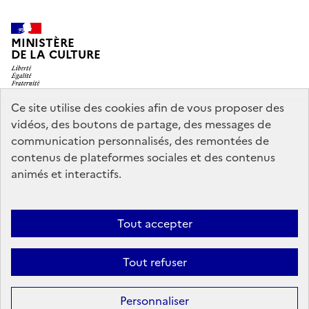
MINISTÈRE
DE LA CULTURE
Ce site utilise des cookies afin de vous proposer des
vidéos, des boutons de partage, des messages de
legifrance.gouv.fr
info.gouv.fr
communication personnalisés, des remontées de
contenus de plateformes sociales et des contenus
service-public.gouv.fr
data.gouv.fr
animés et interactifs.
Nous contacter
Mentions légales
Accessibilité : partiellement
Tout accepter
conforme
Politique d’utilisation des témoins de connexion
Tout refuser
(cookies)
Sauf mention contraire, tous les contenus de ce site sont sous
licence
Personnaliser
etalab-2.0