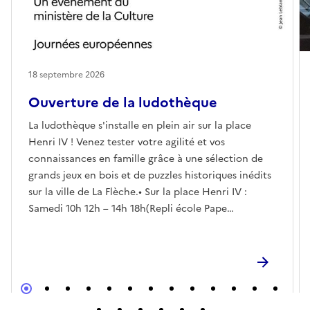
18 septembre 2026
Ouverture de la ludothèque
La ludothèque s'installe en plein air sur la place
Henri IV ! Venez tester votre agilité et vos
connaissances en famille grâce à une sélection de
grands jeux en bois et de puzzles historiques inédits
sur la ville de La Flèche.• Sur la place Henri IV :
Samedi 10h 12h – 14h 18h(Repli école Pape
Carpantier)• En partenariat avec le Pays d’Art et
d’Histoire• À la Ludothèque (en intérieur) :
Ouverture classique tout public le vendredi de 19h à
22h30 (soirée jeux) et le samedi de 9h à 12h.🎟️
Gratuit et ouvert à tous. Venez nombreux !