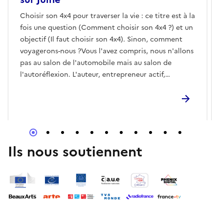
Choisir son 4x4 pour traverser la vie : ce titre est à la
fois une question (Comment choisir son 4x4 ?) et un
objectif (Il faut choisir son 4x4). Sinon, comment
voyagerons-nous ?Vous l'avez compris, nous n'allons
pas au salon de l'automobile mais au salon de
l'autoréflexion. L'auteur, entrepreneur actif,
souhaite faire partager son expérience afin d'inviter
chacun à trouver ses repères-clés, ses « roues
motrices », pour traverser l'existence avec sérénité.
Le mythique 4x4 évoque puissamment l'équipage,
l'aventure, le défi, le rêve, l'efficacité, la sobriété, le
goût de la nature, la nouveauté, la capacité à
Ils nous soutiennent
franchir des obstacles, l'ouverture à l'autre, la
connaissance du terrain… des valeurs bien utiles à la
découverte de cette terre inconnue : nous-mêmes.
Ce 4x4 ne s'achète pas, il se construit en assemblant
les pièces que nous dénichons.Bertrand de
Beaugrenier, ingénieur en agriculture, diplômé de