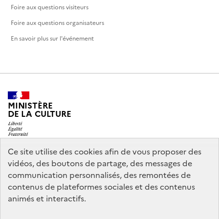
Foire aux questions visiteurs
Foire aux questions organisateurs
En savoir plus sur l'événement
MINISTÈRE
DE LA CULTURE
Ce site utilise des cookies afin de vous proposer des
vidéos, des boutons de partage, des messages de
legifrance.gouv.fr
info.gouv.fr
communication personnalisés, des remontées de
contenus de plateformes sociales et des contenus
service-public.gouv.fr
data.gouv.fr
animés et interactifs.