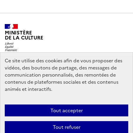
MINISTÈRE
DE LA CULTURE
Ce site utilise des cookies afin de vous proposer des
vidéos, des boutons de partage, des messages de
legifrance.gouv.fr
info.gouv.fr
communication personnalisés, des remontées de
contenus de plateformes sociales et des contenus
service-public.gouv.fr
data.gouv.fr
animés et interactifs.
Nous contacter
Mentions légales
Accessibilité : partiellement
Tout accepter
conforme
Politique d’utilisation des témoins de connexion
Tout refuser
(cookies)