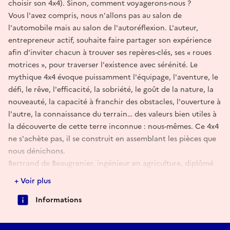
choisir son 4x4). Sinon, comment voyagerons-nous ?
Vous l'avez compris, nous n'allons pas au salon de
l'automobile mais au salon de l'autoréflexion. L'auteur,
entrepreneur actif, souhaite faire partager son expérience
afin d'inviter chacun à trouver ses repères-clés, ses « roues
motrices », pour traverser l'existence avec sérénité. Le
mythique 4x4 évoque puissamment l'équipage, l'aventure, le
défi, le rêve, l'efficacité, la sobriété, le goût de la nature, la
nouveauté, la capacité à franchir des obstacles, l'ouverture à
l'autre, la connaissance du terrain… des valeurs bien utiles à
la découverte de cette terre inconnue : nous-mêmes. Ce 4x4
ne s'achète pas, il se construit en assemblant les pièces que
nous dénichons.
Bertrand de Beaugrenier, ingénieur en agriculture, diplômé
de l'Essec, est chef d'entreprise dans le domaine de
+ Voir plus
l'immobilier. Aujourd'hui grand-père, il est passionné par le
Informations
patrimoine et la transmission. Il est notamment propriétaire
du plus grand chantier privé inscrit au titre des monuments
historiques en France sur lequel travaillent 8 compagnons à