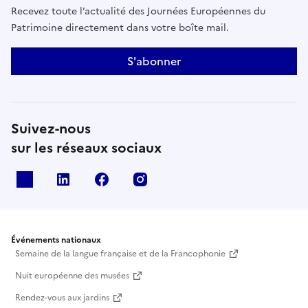
Recevez toute l’actualité des Journées Européennes du
plein. Il y organise régulièrement des journées de
Patrimoine directement dans votre boîte mail.
transmission pour les jeunes. Il souhaite faire grandir
la jeunesse par ses expériences personnelles, comme
S'abonner
lui-même a été marqué par ses grands-parents et
son entourage personnel.
Suivez-nous
sur les réseaux sociaux
X
Linkedin
Facebook
Instagram
Événements nationaux
Semaine de la langue française et de la Francophonie
Nuit européenne des musées
Rendez-vous aux jardins