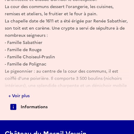
La cour des communs dessert l’orangerie, les cuisines,
remises et ateliers, le fruitier et le four à pain.
La chapelle date de 1611 et a été érigée par Renée Sabathier,
son toit est en carène. Une crypte a servi de sépulture à de
nombreux seigneurs :
- Famille Sabathier
- Famille de Rouge
- Famille Choiseul-Praslin
- Famille de Polignac
Le pigeonnier : au centre de la cour des communs, il est
coiffé d’une poivrière. Il comporte 3 500 boulins (nichoirs
intérieurs), une splendide charpente et un dénichoir mobile
d’époque. Les déjections des pigeons étaient recueillies
+ Voir plus
comme engrais pour le potager.
Informations
Le parc, au XVIIe et XVIIIe, a été dessiné par Le Notre. Il
comprenait 175 hectares : il n’en reste plus que 42. Il est
ceinturé par un mur de pierres du pays.
Les douves sèches protégeaient l’accès au château. Un pont-
Château du Mesnil Voysin