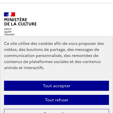
MINISTÈRE
DE LA CULTURE
Ce site utilise des cookies afin de vous proposer des
vidéos, des boutons de partage, des messages de
legifrance.gouv.fr
info.gouv.fr
communication personnalisés, des remontées de
contenus de plateformes sociales et des contenus
service-public.gouv.fr
data.gouv.fr
animés et interactifs.
Nous contacter
Mentions légales
Accessibilité : partiellement
Tout accepter
conforme
Politique d’utilisation des témoins de connexion
Tout refuser
(cookies)
Sauf mention contraire, tous les contenus de ce site sont sous
licence