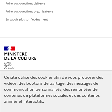
Foire aux questions visiteurs
Foire aux questions organisateurs
En savoir plus sur l'événement
MINISTÈRE
DE LA CULTURE
Ce site utilise des cookies afin de vous proposer des
vidéos, des boutons de partage, des messages de
legifrance.gouv.fr
info.gouv.fr
communication personnalisés, des remontées de
contenus de plateformes sociales et des contenus
service-public.gouv.fr
data.gouv.fr
animés et interactifs.