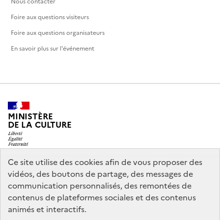
Nous contacter
Foire aux questions visiteurs
Foire aux questions organisateurs
En savoir plus sur l'événement
MINISTÈRE
DE LA CULTURE
Ce site utilise des cookies afin de vous proposer des
vidéos, des boutons de partage, des messages de
legifrance.gouv.fr
info.gouv.fr
communication personnalisés, des remontées de
contenus de plateformes sociales et des contenus
service-public.gouv.fr
data.gouv.fr
animés et interactifs.