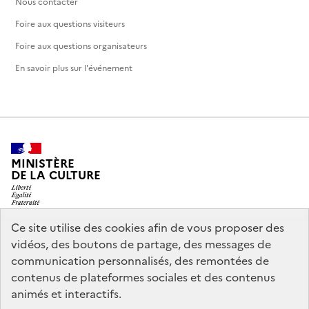
Nous contacter
Foire aux questions visiteurs
Foire aux questions organisateurs
En savoir plus sur l'événement
MINISTÈRE
DE LA CULTURE
Ce site utilise des cookies afin de vous proposer des
vidéos, des boutons de partage, des messages de
legifrance.gouv.fr
info.gouv.fr
communication personnalisés, des remontées de
contenus de plateformes sociales et des contenus
service-public.gouv.fr
data.gouv.fr
animés et interactifs.