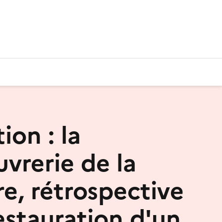
ion : la
rerie de la
re, rétrospective
estauration d'un