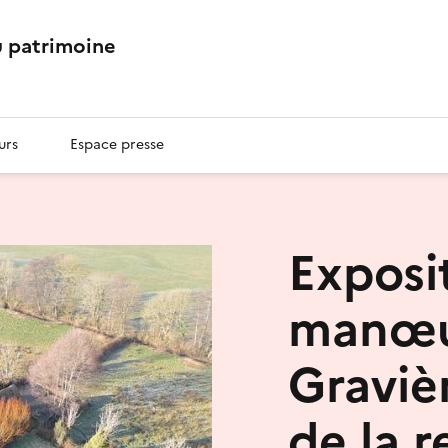
 patrimoine
urs
Espace presse
Exposit
manœuv
Graviè
de la r