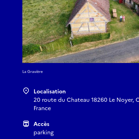
La Gravière
Localisation
20 route du Chateau 18260 Le Noyer, Ch
France
Accès
parking