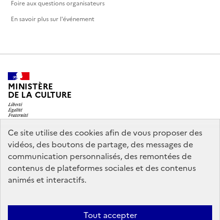
Foire aux questions organisateurs
En savoir plus sur l'événement
MINISTÈRE
DE LA CULTURE
Ce site utilise des cookies afin de vous proposer des
vidéos, des boutons de partage, des messages de
legifrance.gouv.fr
info.gouv.fr
communication personnalisés, des remontées de
contenus de plateformes sociales et des contenus
service-public.gouv.fr
data.gouv.fr
animés et interactifs.
Nous contacter
Mentions légales
Accessibilité : partiellement
Tout accepter