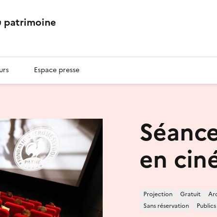
 patrimoine
urs
Espace presse
Séance
en cin
Projection
Gratuit
Ar
Sans réservation
Public