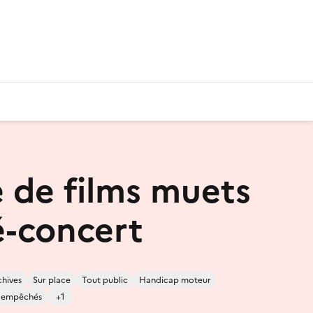
 de films muets
é-concert
chives
Sur place
Tout public
Handicap moteur
s empêchés
+1