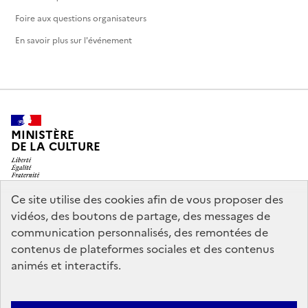
Foire aux questions organisateurs
En savoir plus sur l'événement
MINISTÈRE
DE LA CULTURE
Ce site utilise des cookies afin de vous proposer des
vidéos, des boutons de partage, des messages de
legifrance.gouv.fr
info.gouv.fr
communication personnalisés, des remontées de
contenus de plateformes sociales et des contenus
service-public.gouv.fr
data.gouv.fr
animés et interactifs.
Nous contacter
Mentions légales
Accessibilité : partiellement