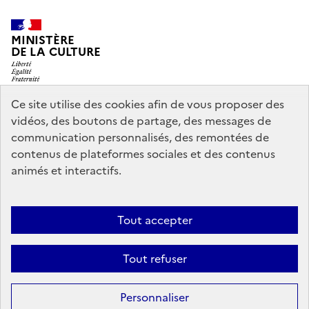
MINISTÈRE
DE LA CULTURE
Ce site utilise des cookies afin de vous proposer des
vidéos, des boutons de partage, des messages de
legifrance.gouv.fr
info.gouv.fr
communication personnalisés, des remontées de
contenus de plateformes sociales et des contenus
service-public.gouv.fr
data.gouv.fr
animés et interactifs.
Nous contacter
Mentions légales
Accessibilité : partiellement
Tout accepter
conforme
Politique d’utilisation des témoins de connexion
Tout refuser
(cookies)
Sauf mention contraire, tous les contenus de ce site sont sous
licence
Personnaliser
etalab-2.0