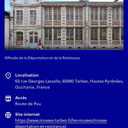
©Musée de la Déportation et de la Résistance
Localisation
63 rue Georges Lassalle, 65000 Tarbes, Hautes-Pyrénées,
Occitanie, France
Accès
Route de Pau.
Site internet
https://www.musees-tarbes.fr/les-musees/musee-
deportation-et-resistance/