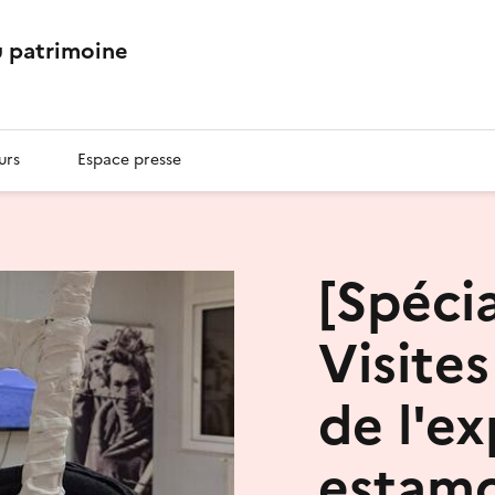
 patrimoine
urs
Espace presse
[Spécia
Visite
de l'e
estamo