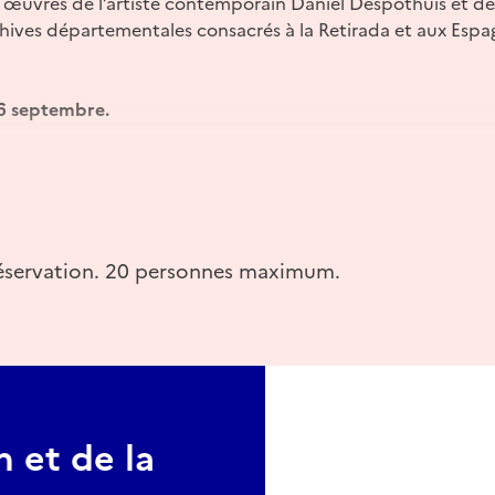
es œuvres de l’artiste contemporain Daniel Despothuis et 
ives départementales consacrés à la Retirada et aux Espag
16 septembre.
rie-tarbes.fr
réservation. 20 personnes maximum.
 et de la