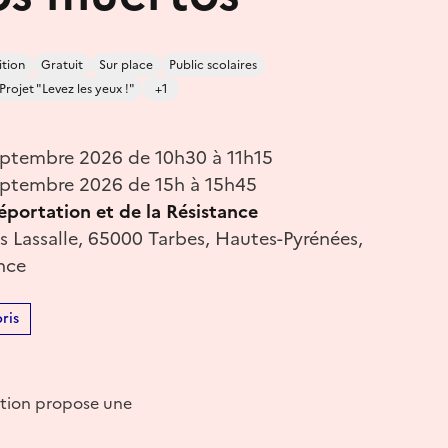
ition
Gratuit
Sur place
Public scolaires
Projet "Levez les yeux !"
+1
eptembre 2026 de 10h30 à 11h15
eptembre 2026 de 15h à 15h45
éportation et de la Résistance
 Lassalle, 65000 Tarbes, Hautes-Pyrénées,
nce
ris
tation propose une