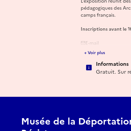
L’exposition réunit d
pédagogiques des Arch
camps français.
Inscriptions avant le 
E-mail
+ Voir plus
musee.deportation@mai
Informations
Gratuit. Sur 
Musée de la Déportation