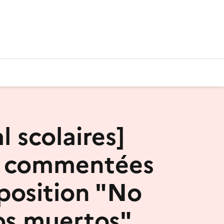
l scolaires]
s commentées
xposition "No
s muertos"