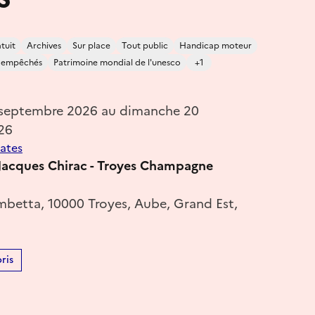
tuit
Archives
Sur place
Tout public
Handicap moteur
s empêchés
Patrimoine mondial de l'unesco
+1
 septembre 2026 au dimanche 20
26
dates
acques Chirac - Troyes Champagne
betta, 10000 Troyes, Aube, Grand Est,
ris