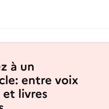
ez à un
cle: entre voix
 et livres
s