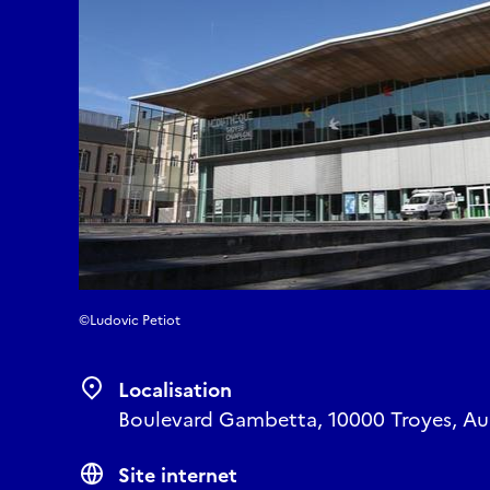
©Ludovic Petiot
Localisation
Boulevard Gambetta, 10000 Troyes, Aub
Site internet