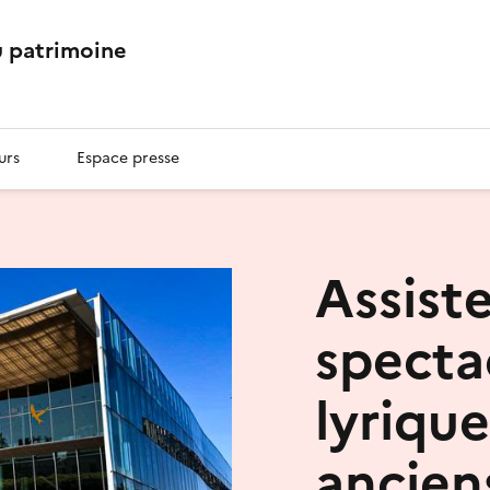
 patrimoine
urs
Espace presse
Assist
specta
lyrique
ancien