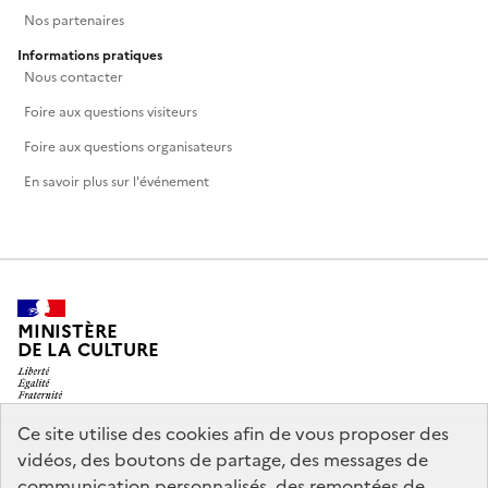
Nos partenaires
Informations pratiques
Nous contacter
Foire aux questions visiteurs
Foire aux questions organisateurs
En savoir plus sur l'événement
MINISTÈRE
DE LA CULTURE
Ce site utilise des cookies afin de vous proposer des
vidéos, des boutons de partage, des messages de
legifrance.gouv.fr
info.gouv.fr
communication personnalisés, des remontées de