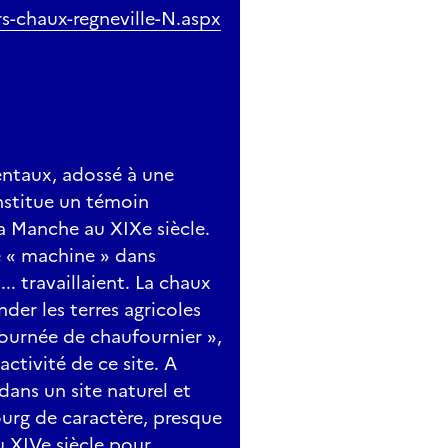
s-chaux-regneville-N.aspx
ntaux, adossé à une
onstitue un témoin
la Manche au XIXe siècle.
e « machine » dans
... travaillaient. La chaux
der les terres agricoles
journée de chaufournier »,
activité de ce site. A
dans un site naturel et
urg de caractère, presque
au XIVe siècle pour