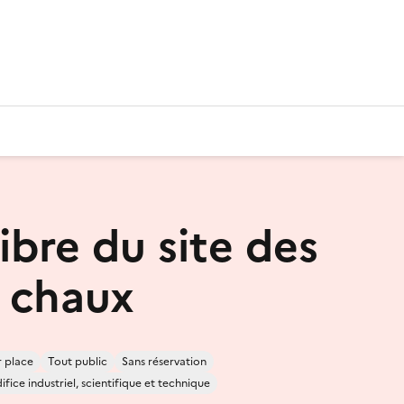
libre du site des
à chaux
r place
Tout public
Sans réservation
ifice industriel, scientifique et technique