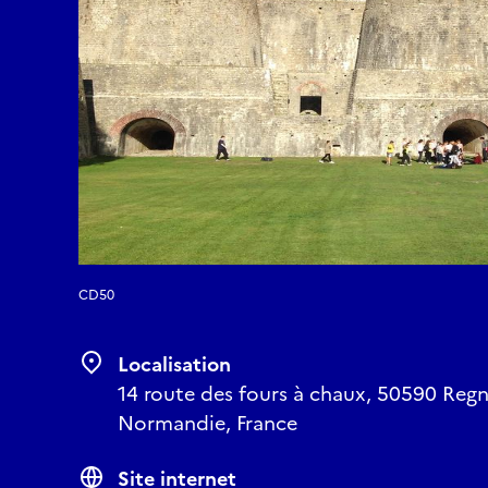
CD50
Localisation
14 route des fours à chaux, 50590 Regn
Normandie, France
Site internet