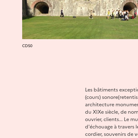
CD50
Les bâtiments excepti
(cours) sonore(retentis
architecture monument
du XIXe siècle, de nom
ouvrier, clients... Le 
d'échouage à travers l
cordier, souvenirs de v