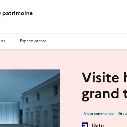
 patrimoine
urs
Espace presse
Visite 
grand t
Visite commentée
Gratu
Date