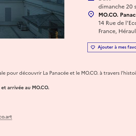
dimanche 20 s
MO.CO. Panac
14 Rue de l'Ec
France, Héraul
Ajouter à mes favo
e pour découvrir La Panacée et le MO.CO. à travers l’histo
et arrivée au MO.CO.
o.art