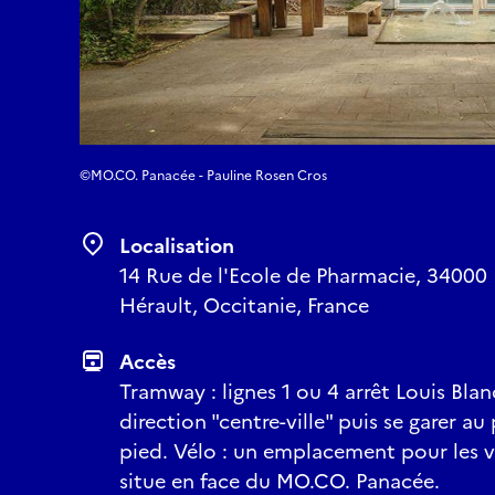
©MO.CO. Panacée - Pauline Rosen Cros
Localisation
14 Rue de l'Ecole de Pharmacie, 34000 
Hérault, Occitanie, France
Accès
Tramway : lignes 1 ou 4 arrêt Louis Blanc
direction "centre-ville" puis se garer 
pied. Vélo : un emplacement pour les v
situe en face du MO.CO. Panacée.