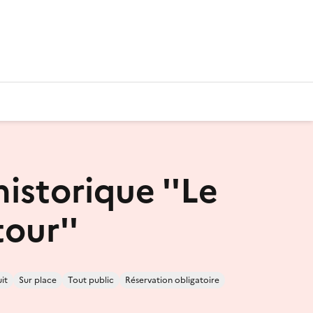
historique ''Le
our''
it
Sur place
Tout public
Réservation obligatoire