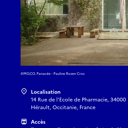
©MO.CO. Panacée - Pauline Rosen Cros
Localisation
14 Rue de l'Ecole de Pharmacie, 34000 
Hérault, Occitanie, France
Accès