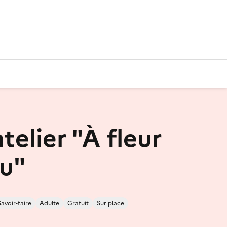
elier "À fleur
u"
Savoir-faire
Adulte
Gratuit
Sur place