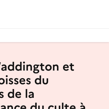
addington et
oisses du
s de la
sance du culte à