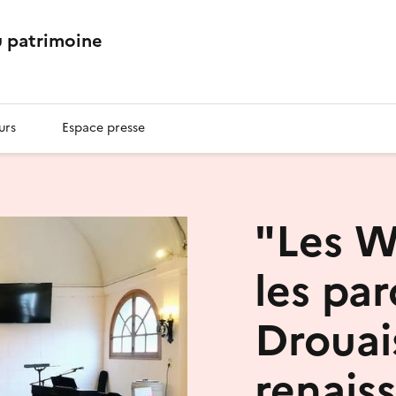
 patrimoine
urs
Espace presse
"Les W
les par
Drouai
renais