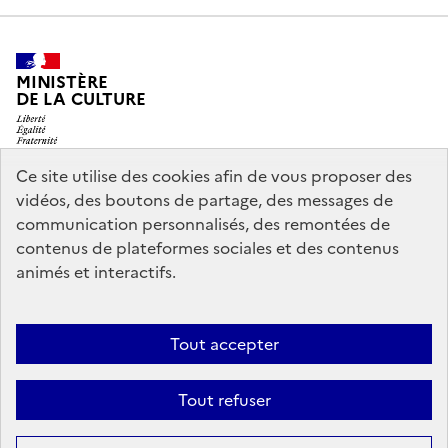
MINISTÈRE
DE LA CULTURE
Ce site utilise des cookies afin de vous proposer des
vidéos, des boutons de partage, des messages de
legifrance.gouv.fr
info.gouv.fr
communication personnalisés, des remontées de
contenus de plateformes sociales et des contenus
service-public.gouv.fr
data.gouv.fr
animés et interactifs.
Nous contacter
Mentions légales
Accessibilité : partiellement
Tout accepter
conforme
Politique d’utilisation des témoins de connexion
Tout refuser
(cookies)
Sauf mention contraire, tous les contenus de ce site sont sous
licence