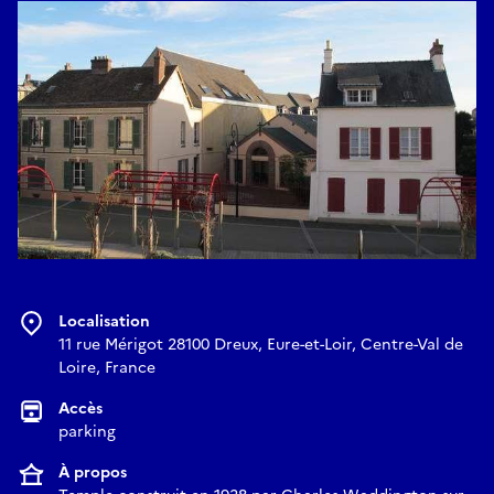
Localisation
11 rue Mérigot 28100 Dreux, Eure-et-Loir, Centre-Val de
Loire, France
Accès
parking
À propos