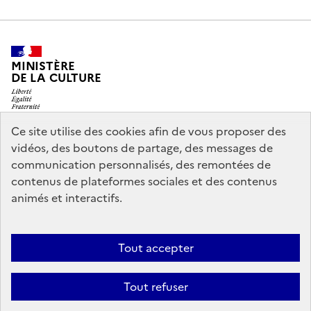
MINISTÈRE
DE LA CULTURE
Ce site utilise des cookies afin de vous proposer des
vidéos, des boutons de partage, des messages de
legifrance.gouv.fr
info.gouv.fr
communication personnalisés, des remontées de
contenus de plateformes sociales et des contenus
service-public.gouv.fr
data.gouv.fr
animés et interactifs.
Nous contacter
Mentions légales
Accessibilité : partiellement
Tout accepter
conforme
Politique d’utilisation des témoins de connexion
Tout refuser
(cookies)