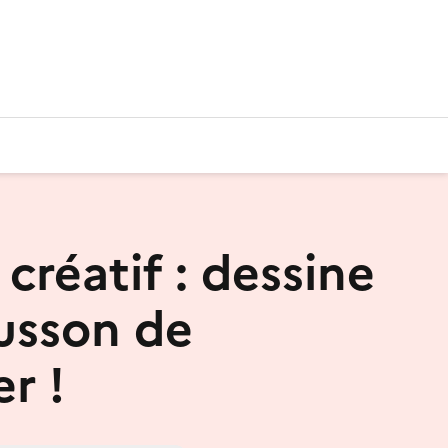
 créatif : dessine
usson de
r !