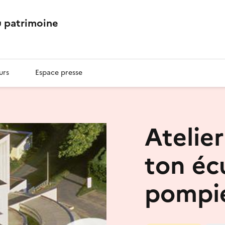
 patrimoine
urs
Espace presse
Atelier
ton éc
pompie