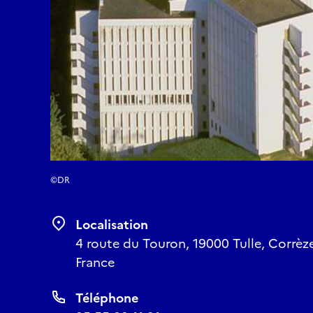
©DR
Localisation
4 route du Touron, 19000 Tulle, Corrèz
France
Téléphone