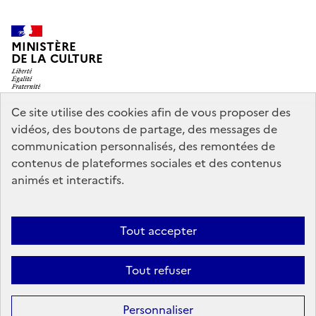
MINISTÈRE
DE LA CULTURE
Ce site utilise des cookies afin de vous proposer des
vidéos, des boutons de partage, des messages de
legifrance.gouv.fr
info.gouv.fr
communication personnalisés, des remontées de
contenus de plateformes sociales et des contenus
service-public.gouv.fr
data.gouv.fr
animés et interactifs.
Nous contacter
Mentions légales
Accessibilité : partiellement
Tout accepter
conforme
Politique d’utilisation des témoins de connexion
Tout refuser
(cookies)
Sauf mention contraire, tous les contenus de ce site sont sous
licence
Personnaliser