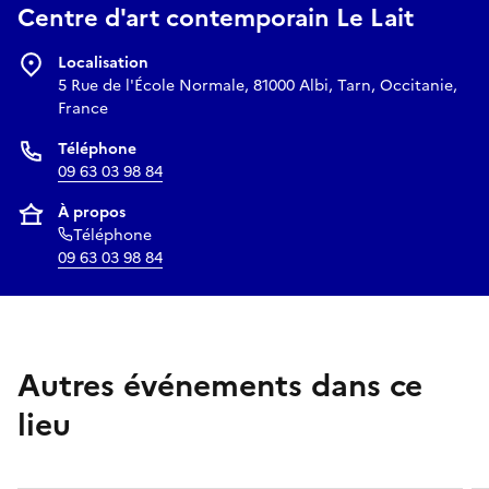
Renseignements :
www.centredartlelait.com /
09 63 03 98 84
Centre d'art contemporain Le Lait
Localisation
5 Rue de l'École Normale, 81000 Albi, Tarn, Occitanie,
France
Téléphone
09 63 03 98 84
À propos
Téléphone
09 63 03 98 84
Autres événements dans ce
lieu