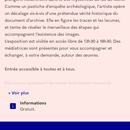
Comme un pastiche d’enquête archéologique, l’artiste opère
un décalage vis-à-vis d’une prétendue vérité historique du
document d’archive. Elle en figure les traces et les lacunes,
et tente de révéler le merveilleux des étapes qui
accompagnent l’existence des images.
L’exposition est visible en accès libre de 13h30 à 18h30. Des
médiatrices sont présentes pour vous accompagner et
échanger, à votre demande, autour des œuvres.
Entrée accessible à toutes et à tous.
Découvrez également les autres événements proposés
durant le week-end :
+ Voir plus
> Samedi 19 septembre à 16h : conférence d’histoire de l’art
Informations
par Jacques Py.
Gratuit.
> Dimanche 20 septembre à 16h : visite à deux voix avec
l’archéologue Élodie Martin-Kobierzyki, ConcepTruelle.