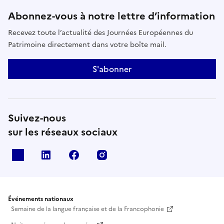
permet au public de les appréhender comme
Abonnez-vous à notre lettre d’information
œuvres à part entière.Diplômé d’études
Recevez toute l’actualité des Journées Européennes du
approfondies en histoire et civilisations, critique
Patrimoine directement dans votre boîte mail.
d’art, membre de l’AICA-France, commissaire
d’expositions, rédacteur de préfaces et de textes,
S'abonner
Jacques Py est ancien directeur du Centre d’art
contemporain de l’Yonne. Il est également membre
du conseil d’administration de la Société des amis
du musée Toulouse-Lautrec.Durée : 1h environ.
Suivez-nous
sur les réseaux sociaux
X
Linkedin
Facebook
Instagram
Événements nationaux
Semaine de la langue française et de la Francophonie