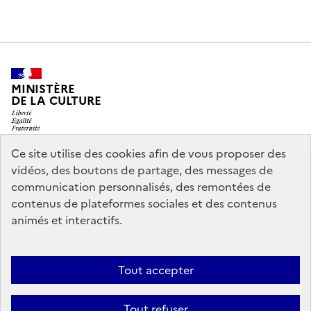
MINISTÈRE
DE LA CULTURE
Ce site utilise des cookies afin de vous proposer des
vidéos, des boutons de partage, des messages de
legifrance.gouv.fr
info.gouv.fr
communication personnalisés, des remontées de
contenus de plateformes sociales et des contenus
service-public.gouv.fr
data.gouv.fr
animés et interactifs.
Nous contacter
Mentions légales
Accessibilité : partiellement
Tout accepter
conforme
Politique d’utilisation des témoins de connexion
Tout refuser
(cookies)