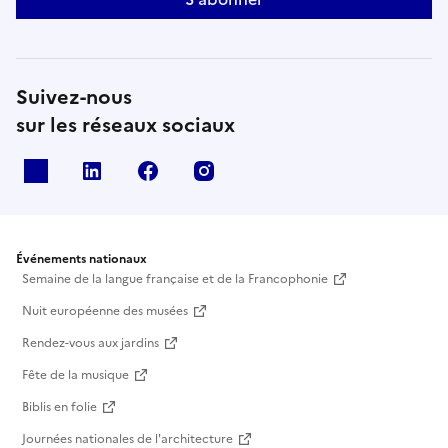
Jacques Py est ancien directeur du Centre d’art
contemporain de l’Yonne. Il est également membre
du conseil d’administration de la Société des amis
du musée Toulouse-Lautrec.Durée : 1h environ.
Suivez-nous
sur les réseaux sociaux
X
Linkedin
Facebook
Instagram
Événements nationaux
Semaine de la langue française et de la Francophonie
Nuit européenne des musées
Rendez-vous aux jardins
Fête de la musique
Biblis en folie
Journées nationales de l'architecture