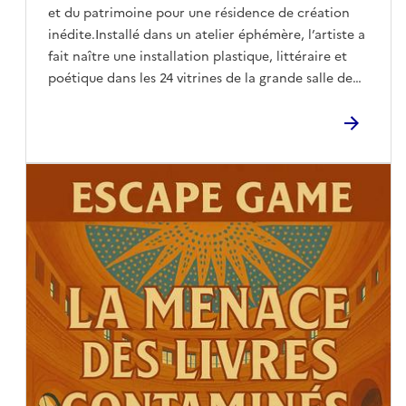
et du patrimoine pour une résidence de création
inédite.Installé dans un atelier éphémère, l’artiste a
fait naître une installation plastique, littéraire et
poétique dans les 24 vitrines de la grande salle de
lecture : La Parole des bâtons.« La salle de lecture
de la Bibliothèque du Périgord est une horloge de la
connaissance. La coupole qui l’éclaire est à la fois le
soleil du jour et celui de la nuit. Vingt-quatre
vitrines, comme des heures, marquent l’infini d’un
verbe. Ici, chaque lecteur est un remontoir du
temps brandissant des aiguilles qui libèrent les mots
de leurs pages. [...] Dans cet espace, sous cette
voûte céleste, je présente des moments du travail,
des contes et des légendes, des installations et des
œuvres plastiques réalisées dans le mouvement des
poèmes qui ont traversé ma vie. Écrite sur des
bâtons, la poésie reste pour moi une immense
acupuncture issue de la terre, qui semble parfois
soigner le ciel en aidant ceux qui marchent sur la