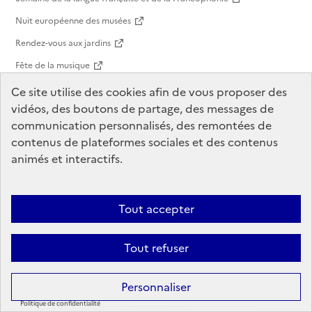
Nuit européenne des musées
Rendez-vous aux jardins
Fête de la musique
Biblis en folie
Ce site utilise des cookies afin de vous proposer des
vidéos, des boutons de partage, des messages de
Journées nationales de l'architecture
communication personnalisés, des remontées de
Menu
contenus de plateformes sociales et des contenus
Actualités
animés et interactifs.
Espace organisateurs
Espace presse
Tout accepter
Nos partenaires
Informations pratiques
Tout refuser
Nous contacter
Foire aux questions visiteurs
Personnaliser
Foire aux questions organisateurs
Politique de confidentialité