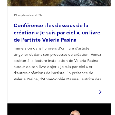
19 septembre 2026
Conférence : les dessous de la
création « Je suis par ciel », un livre
de l'artiste Valeria Pasina
Immersion dans l’univers d’un livre d’artiste
singulier et dans son processus de création !Venez
assister à la lecture-installation de Valeria Pasina
autour de son livre-objet « Je suis par ciel » et
d’autres créations de l’artiste. En présence de
Valeria Pasina, d’Anne-Sophie Masurel, autrice des
textes, et d’Ana Tot, des éditions Le Grand Os,
cette rencontre permettra d’évoquer les processus
de création, d’écouter des lectures et d’échanger
avec le public.Le livre « Je suis par ciel » sera
présenté en regard d’autres créations de