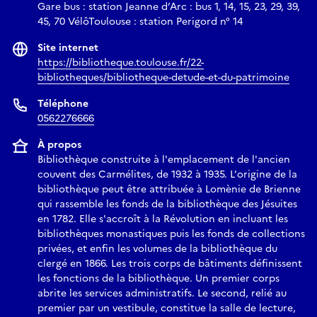
Gare bus : station Jeanne d’Arc : bus 1, 14, 15, 23, 29, 39,
45, 70 VélôToulouse : station Perigord n° 14
Site internet
https://bibliotheque.toulouse.fr/22-
bibliotheques/bibliotheque-detude-et-du-patrimoine
Téléphone
0562276666
À propos
Bibliothèque construite à l'emplacement de l'ancien
couvent des Carmélites, de 1932 à 1935. L'origine de la
bibliothèque peut être attribuée à Lomènie de Brienne
qui rassemble les fonds de la bibliothèque des Jésuites
en 1782. Elle s'accroît à la Révolution en incluant les
bibliothèques monastiques puis les fonds de collections
privées, et enfin les volumes de la bibliothèque du
clergé en 1866. Les trois corps de bâtiments définissent
les fonctions de la bibliothèque. Un premier corps
abrite les services administratifs. Le second, relié au
premier par un vestibule, constitue la salle de lecture,