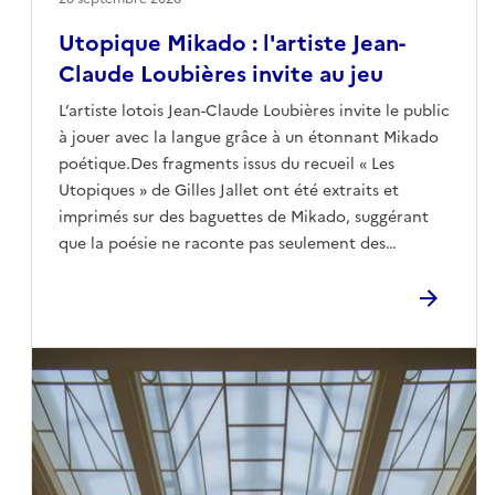
Utopique Mikado : l'artiste Jean-
Claude Loubières invite au jeu
L’artiste lotois Jean-Claude Loubières invite le public
à jouer avec la langue grâce à un étonnant Mikado
poétique.Des fragments issus du recueil « Les
Utopiques » de Gilles Jallet ont été extraits et
imprimés sur des baguettes de Mikado, suggérant
que la poésie ne raconte pas seulement des
histoires, mais propose avant tout des
images.L’ordre des vers n’est plus nécessaire : place
à l’imaginaire et au hasard d’un fagot de baguettes
qui se répandent sur la table. Les participants
joueront accompagnés par une lecture, et le
gagnant de chaque partie remportera la
reproduction d’une des gravures de Jean-Claude
Loubières exposées pour l’occasion.