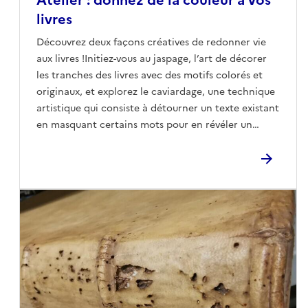
livres
Découvrez deux façons créatives de redonner vie
aux livres !Initiez-vous au jaspage, l’art de décorer
les tranches des livres avec des motifs colorés et
originaux, et explorez le caviardage, une technique
artistique qui consiste à détourner un texte existant
en masquant certains mots pour en révéler un
nouveau sens.Apportez votre livre préféré pour lui
offrir une nouvelle identité, ou choisissez un
ouvrage retiré des collections de la bibliothèque
pour le transformer au cours de l’atelier.Entre
couleurs, motifs et jeux de mots, laissez libre cours
à votre imagination et repartez avec une création
unique.