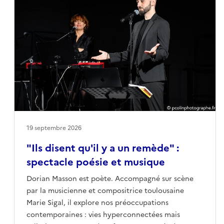
l’artiste.Les livres de Valeria Pasina, artiste
pluridisciplinaire uruguayenne aujourd’hui installée
à Toulouse, sont de véritables œuvres d’art en
exemplaires uniques. Ils se déploient dans l’espace
comme des sculptures composées de peintures, de
tissus, de collages de photographies et d’objets, à la
manière de décors ou de mises en scène d’un
théâtre visuel et poétique.Ces dernières années,
Valeria Pasina a sollicité plusieurs autrices pour
réaliser une collection de livres d’artiste centrés sur
la parole et la mémoire des femmes.E-
19 septembre 2026
mailmediation.bep@mairie-toulouse.fr
"Ils disent qu'il y a un remède" :
spectacle poésie et musique
Dorian Masson est poète. Accompagné sur scène
par la musicienne et compositrice toulousaine
Marie Sigal, il explore nos préoccupations
contemporaines : vies hyperconnectées mais