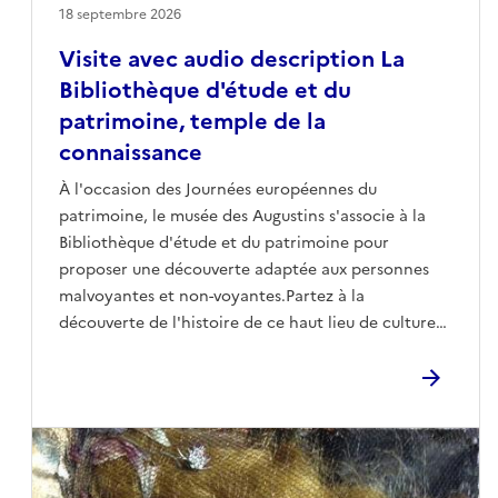
18 septembre 2026
Visite avec audio description La
Bibliothèque d'étude et du
patrimoine, temple de la
connaissance
À l'occasion des Journées européennes du
patrimoine, le musée des Augustins s'associe à la
Bibliothèque d'étude et du patrimoine pour
proposer une découverte adaptée aux personnes
malvoyantes et non-voyantes.Partez à la
découverte de l'histoire de ce haut lieu de culture
et explorez la remarquable façade de la
bibliothèque à travers la fabuleuse frise sculptée
par Sylvestre Clerc. Une visite sensorielle qui révèle
toute la richesse artistique et symbolique de cet
édifice.Réserver