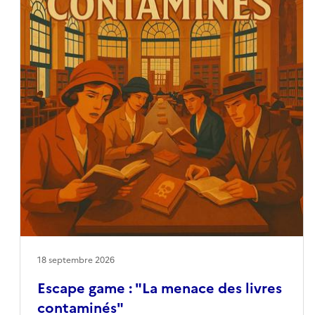
terre. »Serge Pey est un poète, écrivain, plasticien
et philosophe du poème, né en 1950 à Toulouse.
Figure majeure de la poésie contemporaine
française, il est notamment reconnu pour sa
pratique de la poésie-action, mêlant écriture,
oralité, performance et art visuel.Assistez à la visite
commentée de sa création par l’artiste et
découvrez également, en autonomie dans la salle
d’exposition, quelques-uns de ses livres d’artiste
majeurs. L’ensemble de son œuvre, archives et
livres, a été donné par le poète à la Bibliothèque
d’étude et du patrimoine pour conservation.
18 septembre 2026
Escape game : "La menace des livres
contaminés"