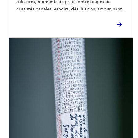
solitaires, moments de grâce entrecoupés de
cruautés banales, espoirs, désillusions, amour, santé
mentale ou encore émergence de l’intelligence
artificielle, qui bouscule notre rapport à l’humain.À
la croisée de la poésie orale, du théâtre, de la
musique électro-acoustique et du stand-up, Ils
disent qu’il y a un remède est un spectacle où les
textes sont tour à tour scandés, murmurés ou
chantés, portés par les compositions originales de
Marie Sigal.Tantôt contemplatif, tantôt électrique,
leur univers mêle émotion et humour, alternant
intensité, douceur et légèreté dans une même
traversée sensible de l’époque.Lauréat du Studio
ZOOM 2025 du Printemps des Poètes et de la
SACEM, le duo s’est notamment produit à Paris, à la
Maison de la Poésie, au Grand Palais, au Consulat
Voltaire et au Solo Théâtre. Le spectacle a
bénéficié du soutien de la SPEDIDAM et de la
Bourse de création de spectacle vivant de la