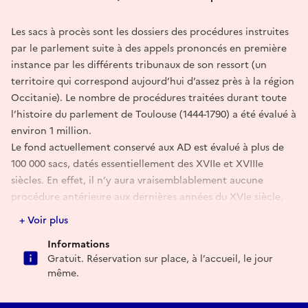
Les sacs à procès sont les dossiers des procédures instruites
par le parlement suite à des appels prononcés en première
instance par les différents tribunaux de son ressort (un
territoire qui correspond aujourd’hui d’assez près à la région
Occitanie). Le nombre de procédures traitées durant toute
l’histoire du parlement de Toulouse (1444-1790) a été évalué à
environ 1 million.
Le fond actuellement conservé aux AD est évalué à plus de
100 000 sacs, datés essentiellement des XVIIe et XVIIIe
siècles. En effet, il n’y aura vraisemblablement aucune
procédure antérieure aux dernières années du XVIe siècle,
les documents ayant subi un incendie lors des troubles
+ Voir plus
religieux de février 1589.
Informations
Sam. - À partir de 15h & Dim. - À partir de 12h (toutes les
Gratuit. Réservation sur place, à l’accueil, le jour
heures).
même.
Durée : 20mn.
- - -