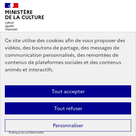
MINISTÈRE
DE LA CULTURE
Ce site utilise des cookies afin de vous proposer des
vidéos, des boutons de partage, des messages de
legifrance.gouv.fr
info.gouv.fr
communication personnalisés, des remontées de
contenus de plateformes sociales et des contenus
service-public.gouv.fr
data.gouv.fr
animés et interactifs.
Nous contacter
Mentions légales
Accessibilité : partiellement
Tout accepter
conforme
Politique d’utilisation des témoins de connexion
Tout refuser
(cookies)
Sauf mention contraire, tous les contenus de ce site sont sous
licence
Personnaliser
etalab-2.0
Politique de confidentialité