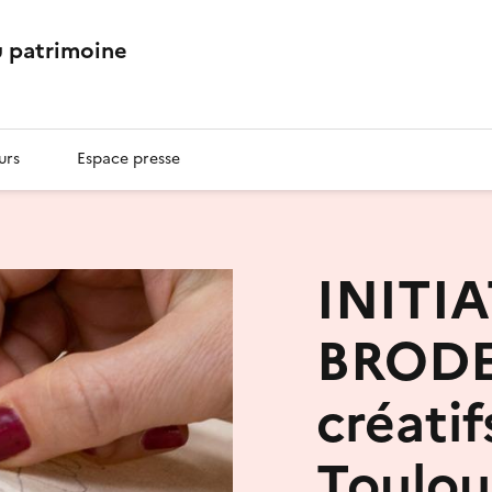
 patrimoine
urs
Espace presse
INITI
BRODER
créatif
Toulou