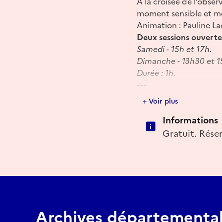
À la croisée de l’obser
moment sensible et méd
Animation : Pauline Lac
Deux sessions ouvertes
Samedi - 15h et 17h.
Dimanche - 13h30 et 1
Durée : 1h.
- - -
Ados/Adultes.
+ Voir plus
Rdv >
Archives départe
Informations
Réservation sur place, 
Accès >
Parking gratui
Gratuit. Réser
départementales) ou L9 
Métro ligne B : station
GRATUIT.
Infos >
www.archives.
Réserver
Archives départemental