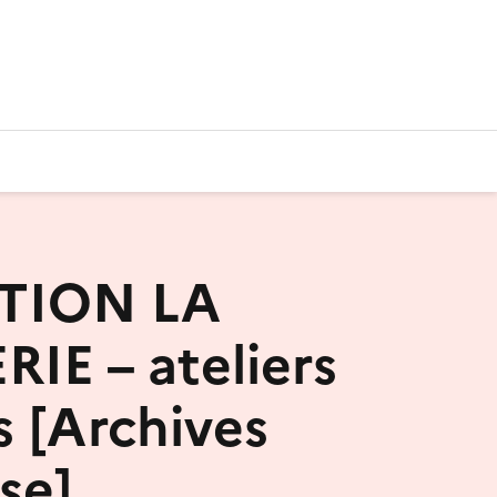
ATION LA
IE – ateliers
s [Archives
se]