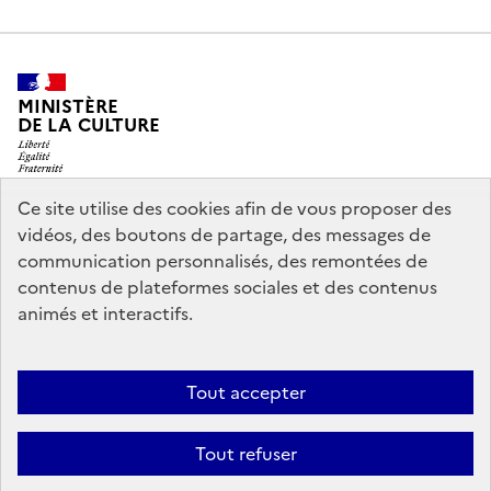
MINISTÈRE
DE LA CULTURE
Ce site utilise des cookies afin de vous proposer des
vidéos, des boutons de partage, des messages de
legifrance.gouv.fr
info.gouv.fr
communication personnalisés, des remontées de
contenus de plateformes sociales et des contenus
service-public.gouv.fr
data.gouv.fr
animés et interactifs.
Nous contacter
Mentions légales
Accessibilité : partiellement
Tout accepter
conforme
Politique d’utilisation des témoins de connexion
Tout refuser
(cookies)