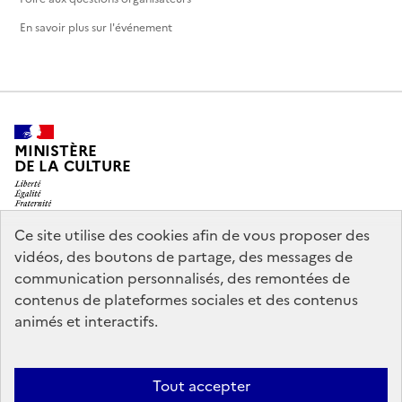
En savoir plus sur l'événement
MINISTÈRE
DE LA CULTURE
Ce site utilise des cookies afin de vous proposer des
vidéos, des boutons de partage, des messages de
legifrance.gouv.fr
info.gouv.fr
communication personnalisés, des remontées de
contenus de plateformes sociales et des contenus
service-public.gouv.fr
data.gouv.fr
animés et interactifs.
Nous contacter
Mentions légales
Accessibilité : partiellement
Tout accepter