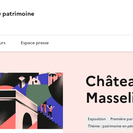
 patrimoine
urs
Espace presse
Châtea
Massel
Exposition
Première par
Thème : patrimoine en péril