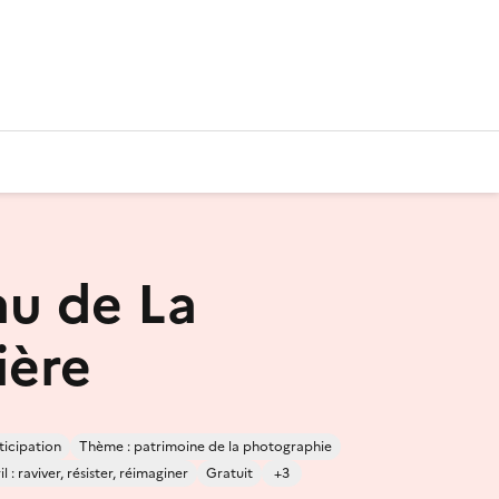
u de La
ière
ticipation
Thème : patrimoine de la photographie
 : raviver, résister, réimaginer
Gratuit
+3