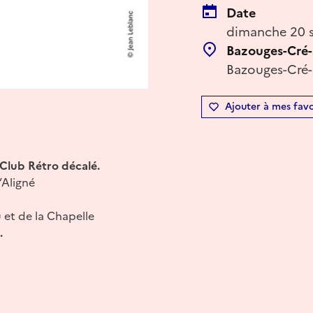
Date
dimanche 20 s
Bazouges-Cré-
Bazouges-Cré-s
Ajouter à mes favo
Club Rétro décalé.
’Aligné
et de la Chapelle
.