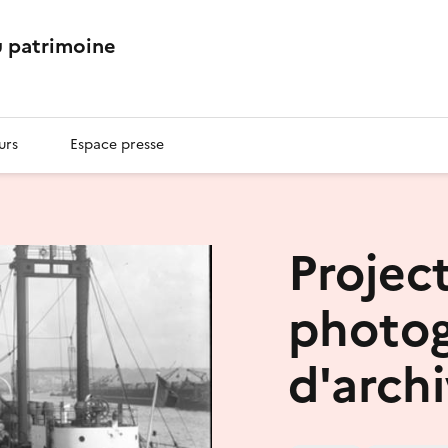
 patrimoine
urs
Espace presse
Projec
photog
d'arch