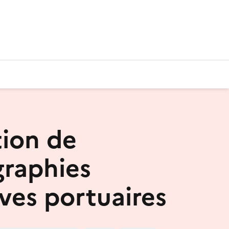
tion de
raphies
ives portuaires