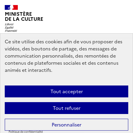
MINISTÈRE
DE LA CULTURE
Ce site utilise des cookies afin de vous proposer des
vidéos, des boutons de partage, des messages de
legifrance.gouv.fr
info.gouv.fr
communication personnalisés, des remontées de
contenus de plateformes sociales et des contenus
service-public.gouv.fr
data.gouv.fr
animés et interactifs.
Nous contacter
Mentions légales
Accessibilité : partiellement
Tout accepter
conforme
Politique d’utilisation des témoins de connexion
Tout refuser
(cookies)
Sauf mention contraire, tous les contenus de ce site sont sous
licence
Personnaliser
etalab-2.0
Politique de confidentialité