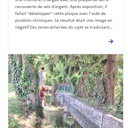
recouverte de sels d’argent. Après exposition, il
fallait "développer" cette plaque avec l'aide de
produits chimiques. Le résultat était une image en
négatif (les zones éclairées du sujet se traduisant
par des zones sombres sur la plaque, et
réciproquement). Par une 2ème opération similaire,
on obtenait un tirage positif sur papier.Le Club
Photo de Cognin détient un lot de plaques de
verre, de la période 1900 - 1910, qui nous renseigne
sur la vie, familiale ou professionnelle de
l’époque.Nous avons numérisé ces plaques, puis
éliminé les rayures et piqûres qu’elles portaient.
Nous sommes heureux de vous montrer quelques «
tranches de vie ».