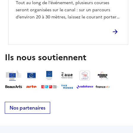
Tout au long de l’événement, plusieurs courses
seront organisées sur le canal : sur un parcours
d’environ 20 à 30 mètres, laissez le courant porter
votre embarcation jusqu’à la ligne
d’arrivée.Encouragez votre bateau, suivez-le du
regard… et vivez une grande aventure au fil de l’eau
! Que le vent vous soit favorable !Une activité
ludique, créative et joyeuse pour toute la famille, au
Ils nous soutiennent
cœur de la nature.
Nos partenaires