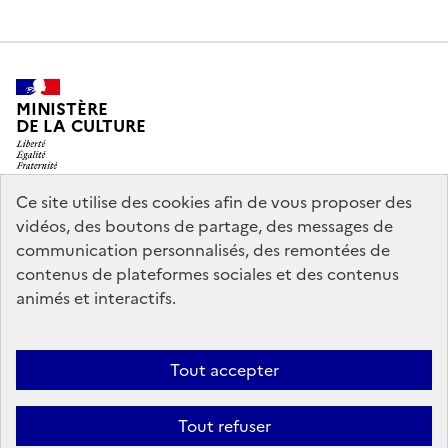
MINISTÈRE
DE LA CULTURE
Ce site utilise des cookies afin de vous proposer des
vidéos, des boutons de partage, des messages de
legifrance.gouv.fr
info.gouv.fr
communication personnalisés, des remontées de
contenus de plateformes sociales et des contenus
service-public.gouv.fr
data.gouv.fr
animés et interactifs.
Nous contacter
Mentions légales
Accessibilité : partiellement
Tout accepter
conforme
Politique d’utilisation des témoins de connexion
Tout refuser
(cookies)