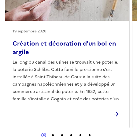
19 septembre 2026
Création et décoration d'un bol en
argile
Le long du canal des usines se trouvait une poterie,
la poterie Schlibs. Cette famille prussienne s'est
installée à Saint-Thibeau-de-Couz à la suite des
campagnes napoléonniennes et y a développé un
commerce artisanal de poterie. En 1832, cette
famille s'installe à Cognin et crée des poteries d'un
bleu spécial. Afin, de revivifier cette histoire
artisanale ainsi que ce savoir-faire l'Atelier de l'eau
et Terracognin vous propose un atelier de
poterie.Dans un premier temps, chaque participant
façonnera à la main un bol en argile.Pendant un