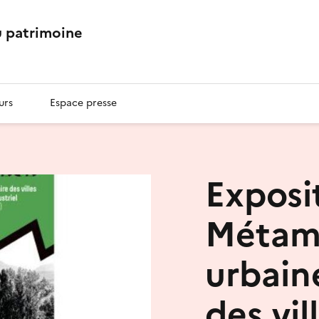
 patrimoine
urs
Espace presse
Exposit
Métam
urbain
des vil