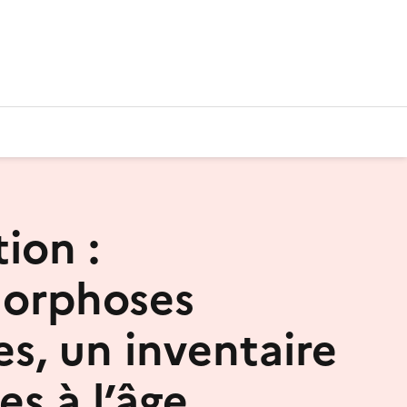
ion :
orphoses
es, un inventaire
les à l’âge