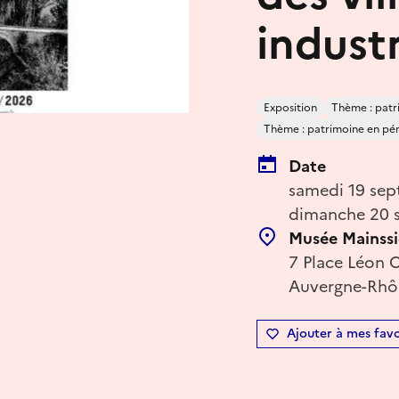
industr
Exposition
Thème : patr
Thème : patrimoine en péril
Date
samedi 19 sep
dimanche 20 s
Musée Mainss
7 Place Léon C
Auvergne-Rhôn
Ajouter à mes favo