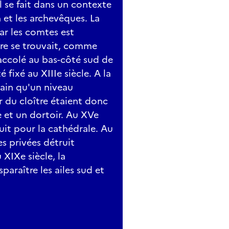
l se fait dans un contexte
n et les archevêques. La
par les comtes est
tre se trouvait, comme
 accolé au bas-côté sud de
 fixé au XIIIe siècle. A la
ain qu'un niveau
r du cloître étaient donc
e et un dortoir. Au XVe
uit pour la cathédrale. Au
es privées détruit
 XIXe siècle, la
araître les ailes sud et