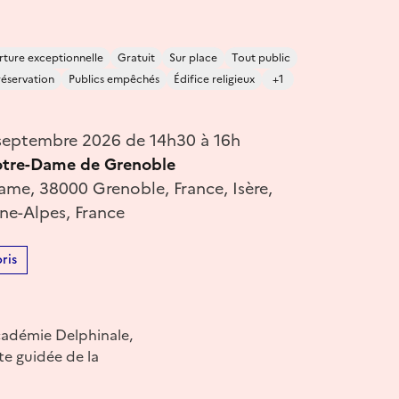
ture exceptionnelle
Gratuit
Sur place
Tout public
réservation
Publics empêchés
Édifice religieux
+1
septembre 2026 de 14h30 à 16h
otre-Dame de Grenoble
ame, 38000 Grenoble, France, Isère,
e-Alpes, France
ris
cadémie Delphinale,
ite guidée de la