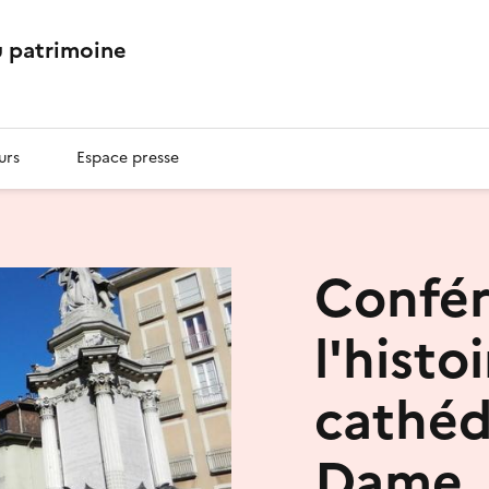
 patrimoine
urs
Espace presse
Confér
l'histo
cathéd
Dame