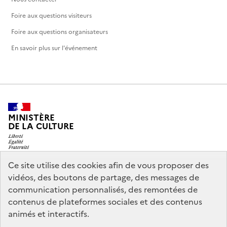
Foire aux questions visiteurs
Foire aux questions organisateurs
En savoir plus sur l'événement
MINISTÈRE
DE LA CULTURE
Ce site utilise des cookies afin de vous proposer des
vidéos, des boutons de partage, des messages de
legifrance.gouv.fr
info.gouv.fr
communication personnalisés, des remontées de
contenus de plateformes sociales et des contenus
service-public.gouv.fr
data.gouv.fr
animés et interactifs.