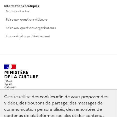
Informations pratiques
Nous contacter
Foire aux questions visiteurs
Foire aux questions organisateurs
En savoir plus sur l'événement
MINISTÈRE
DE LA CULTURE
Ce site utilise des cookies afin de vous proposer des
vidéos, des boutons de partage, des messages de
legifrance.gouv.fr
info.gouv.fr
communication personnalisés, des remontées de
contenus de plateformes sociales et des contenus
service-public.gouv.fr
data.gouv.fr