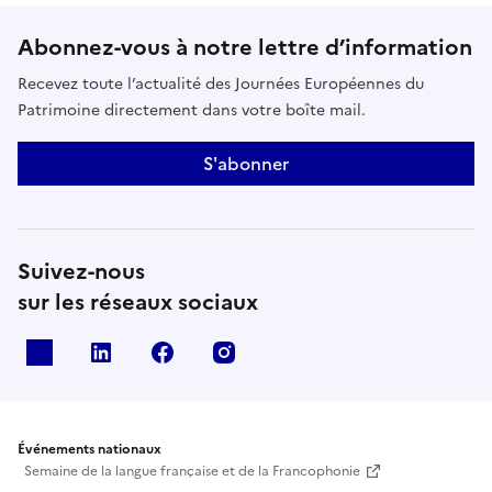
Fondation du Patrimoine qui depuis nous
accompagne dans ce projet.Projet abouti puisque
Abonnez-vous à notre lettre d’information
les retables sont en restauration dans l’atelier de
Recevez toute l’actualité des Journées Européennes du
l’entreprise Giordani pour plusieurs mois.
Patrimoine directement dans votre boîte mail.
S'abonner
Suivez-nous
sur les réseaux sociaux
X
Linkedin
Facebook
Instagram
Événements nationaux
Semaine de la langue française et de la Francophonie