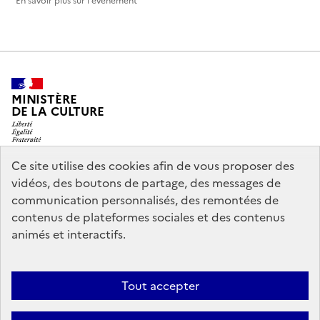
En savoir plus sur l'événement
MINISTÈRE
DE LA CULTURE
Ce site utilise des cookies afin de vous proposer des
vidéos, des boutons de partage, des messages de
legifrance.gouv.fr
info.gouv.fr
communication personnalisés, des remontées de
contenus de plateformes sociales et des contenus
service-public.gouv.fr
data.gouv.fr
animés et interactifs.
Nous contacter
Mentions légales
Accessibilité : partiellement
Tout accepter
conforme
Politique d’utilisation des témoins de connexion