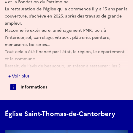
» et la Fondation du Patrimoine.
La restauration de l’église qui a commencé il y a 15 ans par la
couverture, s’achève en 2025, après des travaux de grande
ampleur.
Maçonnerie extérieure, aménagement PMR, puis à
l’intérieur,sol, carrelage, vitraux , plâtrerie, peinture,
menuiserie, boiseries…
Tout cela a été financé par l’état, la région, le département
et la commune.
Restait, de l’avis de beaucoup, un trésor à restaurer : les 2
retables situés au nord et au sud puisqu’un dégagement
+ Voir plus
partiel, effectué il y a une quarantaine d’ années, a laissé
Informations
entrevoir sous la couche de peinture faux bois un décor
polychrome et doré.
Le financement de ce projet nécessitait un partenariat
adapté pour sa réalisation.
Église Saint-Thomas-de-Cantorbery
C’est ainsi que nous avons sollicité l’aide et les conseils de la
Fondation du Patrimoine qui depuis nous accompagne dans
ce projet.