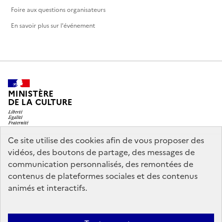
Foire aux questions organisateurs
En savoir plus sur l'événement
MINISTÈRE
DE LA CULTURE
Ce site utilise des cookies afin de vous proposer des
vidéos, des boutons de partage, des messages de
legifrance.gouv.fr
info.gouv.fr
communication personnalisés, des remontées de
contenus de plateformes sociales et des contenus
service-public.gouv.fr
data.gouv.fr
animés et interactifs.
Nous contacter
Mentions légales
Accessibilité : partiellement