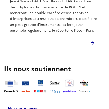
Jean-Charles DAUTIN et Bruno TETARD sont tous
deux diplômés du conservatoire de ROUEN et
mèneront une double carrière d’enseignants et
d’interprètes.La « musique de chambre », c’est-à-dire
un petit groupe d’instruments, les fera jouer
ensemble régulièrement, le répertoire Flûte – Piano
étant un des plus vastes.Ils vous proposent
aujourd’hui un programme varié et distrayant où la
flûte et le piano dialoguent avec gourmandise dans
cette superbe église Saint Thomas de Cantorbéry,
restaurée grâce à la Mairie des Authieux - Ratiéville,
à laquelle s’est adjoint l’association des Amis du
Ils nous soutiennent
patrimoine des Authieux - Ratiéville pour participer
au financement de la restauration des 2 retables, en
animant une collecte de fonds en partenariat avec
la Fondation du Patrimoine.
Nos partenaires