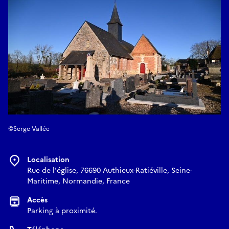
Projet abouti puisque les retables sont en restauration dans
l’atelier de l’entreprise Giordani pour plusieurs mois.
©Serge Vallée
Localisation
Rue de l'église, 76690 Authieux-Ratiéville, Seine-
Maritime, Normandie, France
Accès
Parking à proximité.