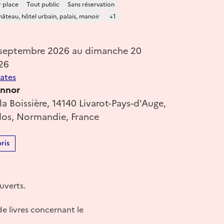
r place
Tout public
Sans réservation
âteau, hôtel urbain, palais, manoir
+1
 septembre 2026 au dimanche 20
26
dates
innor
a Boissière, 14140 Livarot-Pays-d'Auge,
dos, Normandie, France
ris
uverts.
e livres concernant le